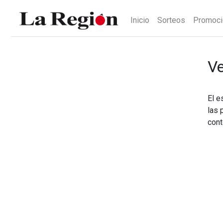
Inicio
Sorteos
Promoci
Ve
El e
las 
cont